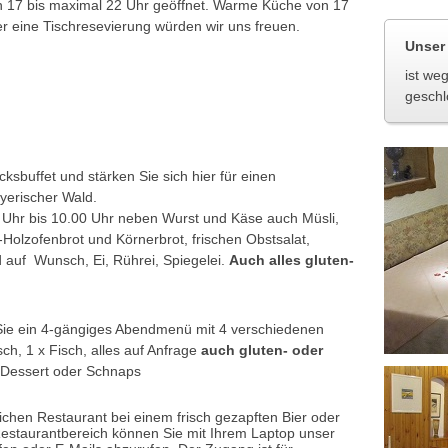
von 17 bis maximal 22 Uhr geöffnet. Warme Küche von 17
er eine Tischresevierung würden wir uns freuen.
Unser
ist we
geschl
ksbuffet und stärken Sie sich hier für einen
yerischer Wald.
0 Uhr bis 10.00 Uhr neben Wurst und Käse auch Müsli,
Holzofenbrot und Körnerbrot, frischen Obstsalat,
 auf Wunsch, Ei, Rührei, Spiegelei.
Auch alles gluten-
ie ein 4-gängiges Abendmenü mit 4 verschiedenen
ch, 1 x Fisch, alles auf Anfrage
auch gluten- oder
 Dessert oder Schnaps
chen Restaurant bei einem frisch gezapften Bier oder
estaurantbereich können Sie mit Ihrem Laptop unser