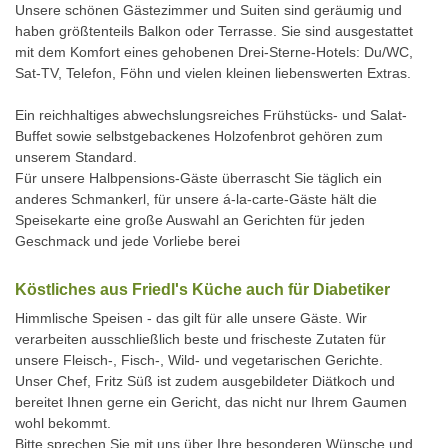
Unsere schönen Gästezimmer und Suiten sind geräumig und
haben größtenteils Balkon oder Terrasse. Sie sind ausgestattet
mit dem Komfort eines gehobenen Drei-Sterne-Hotels: Du/WC,
Sat-TV, Telefon, Föhn und vielen kleinen liebenswerten Extras.
Ein reichhaltiges abwechslungsreiches Frühstücks- und Salat-
Buffet sowie selbstgebackenes Holzofenbrot gehören zum
unserem Standard.
Für unsere Halbpensions-Gäste überrascht Sie täglich ein
anderes Schmankerl, für unsere á-la-carte-Gäste hält die
Speisekarte eine große Auswahl an Gerichten für jeden
Geschmack und jede Vorliebe berei
Köstliches aus Friedl's Küche auch für Diabetiker
Himmlische Speisen - das gilt für alle unsere Gäste. Wir
verarbeiten ausschließlich beste und frischeste Zutaten für
unsere Fleisch-, Fisch-, Wild- und vegetarischen Gerichte.
Unser Chef, Fritz Süß ist zudem ausgebildeter Diätkoch und
bereitet Ihnen gerne ein Gericht, das nicht nur Ihrem Gaumen
wohl bekommt.
Bitte sprechen Sie mit uns über Ihre besonderen Wünsche und